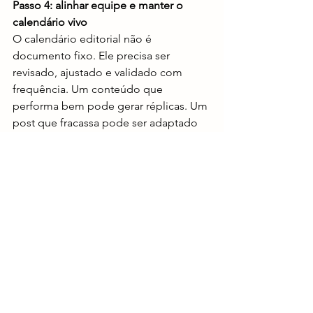
Passo 4: alinhar equipe e manter o 
calendário vivo
O calendário editorial não é 
documento fixo. Ele precisa ser 
revisado, ajustado e validado com 
frequência. Um conteúdo que 
performa bem pode gerar réplicas. Um 
post que fracassa pode ser adaptado 
ou substituído. O time de marketing, o 
comercial e os coordenadores 
precisam conversar para manter tudo 
alinhado com as metas de captação.
Além disso, o calendário ajuda a evitar 
conflitos de prioridade, a organizar 
demandas com antecedência e a 
transformar o conteúdo em ativo 
estratégico. A regularidade e a 
consistência são tão importantes 
quanto a criatividade.