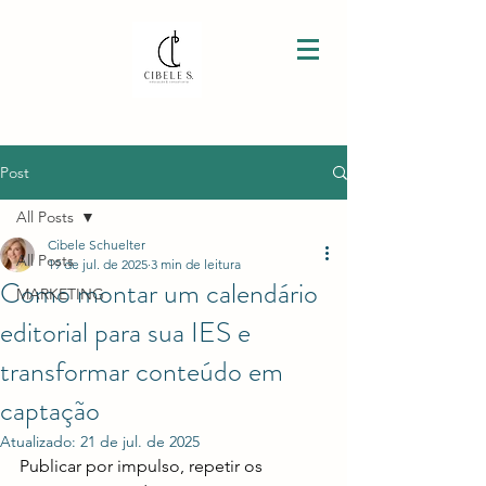
Post
All Posts
Cibele Schuelter
All Posts
19 de jul. de 2025
3 min de leitura
Como montar um calendário
MARKETING
editorial para sua IES e
transformar conteúdo em
captação
Atualizado:
21 de jul. de 2025
Publicar por impulso, repetir os 