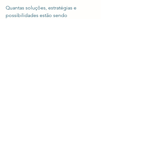
Quantas soluções, estratégias e 
possibilidades estão sendo 
subutilizadas hoje na sua IES? Antes de 
pedir mais, que tal olhar com 
profundidade para o que já está ao seu 
alcance? Mas creia. No complexo 
mundo de hoje, só com IA.
Ver tudo
Posts recentes