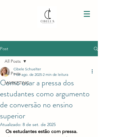
Post
All Posts
Cibele Schuelter
All Posts
7 de ago. de 2025
2 min de leitura
Como usar a pressa dos
MARKETING
estudantes como argumento
de conversão no ensino
superior
Atualizado:
8 de set. de 2025
Os estudantes estão com pressa.