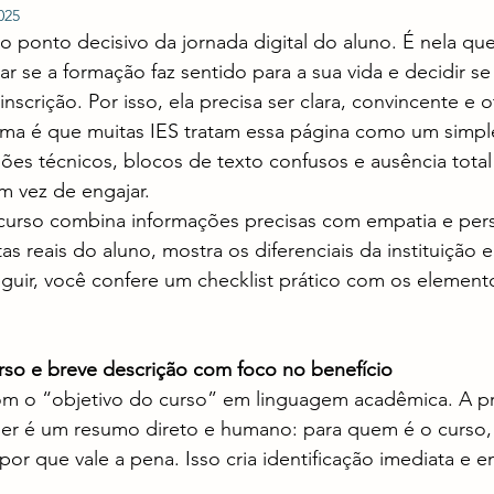
025
 ponto decisivo da jornada digital do aluno. É nela que e
iar se a formação faz sentido para a sua vida e decidir s
scrição. Por isso, ela precisa ser clara, convincente e o
ma é que muitas IES tratam essa página como um simpl
es técnicos, blocos de texto confusos e ausência total 
em vez de engajar.
urso combina informações precisas com empatia e pers
s reais do aluno, mostra os diferenciais da instituição 
seguir, você confere um checklist prático com os elemen
rso e breve descrição com foco no benefício
 o “objetivo do curso” em linguagem acadêmica. A pri
 ler é um resumo direto e humano: para quem é o curso,
 por que vale a pena. Isso cria identificação imediata e 