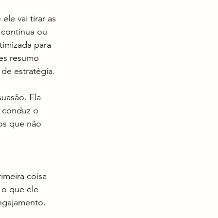
le vai tirar as 
e continua ou 
timizada para 
es resumo 
de estratégia. 
uasão. Ela 
e conduz o 
tos que não 
meira coisa 
 o que ele 
engajamento.