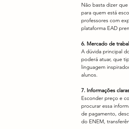
Não basta dizer que 
para quem está escol
professores com exp
plataforma EAD pre
6. Mercado de trabal
A dúvida principal do
poderá atuar, que ti
linguagem inspirador
alunos.
7. Informações clara
Esconder preço e co
procurar essa inform
de pagamento, descon
do ENEM, transferên