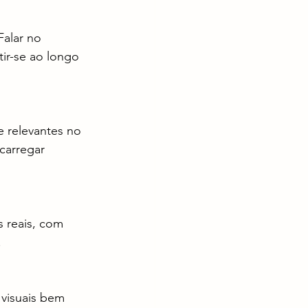
alar no 
ir-se ao longo 
e relevantes no 
carregar 
s reais, com 
.
 visuais bem 