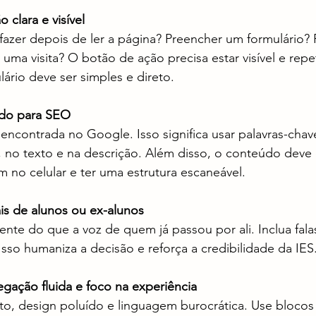
 clara e visível
azer depois de ler a página? Preencher um formulário? F
a visita? O botão de ação precisa estar visível e repet
lário deve ser simples e direto.
ado para SEO
 encontrada no Google. Isso significa usar palavras-chav
os, no texto e na descrição. Além disso, o conteúdo deve 
m no celular e ter uma estrutura escaneável.
is de alunos ou ex-alunos
nte do que a voz de quem já passou por ali. Inclua fala
Isso humaniza a decisão e reforça a credibilidade da IES
vegação fluida e foco na experiência
to, design poluído e linguagem burocrática. Use blocos