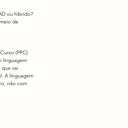
EAD ou híbrido? 
meio de 
 Curso (PPC) 
m linguagem 
que vai 
al. A linguagem 
ro, não com 